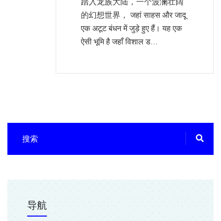
踏入龙族大陆，一个波澜壮阔
的幻想世界， जहां साहस और जादू
एक अटूट बंधन में जुड़े हुए हैं। यह एक
ऐसी भूमि है जहाँ विशाल ड...
导航