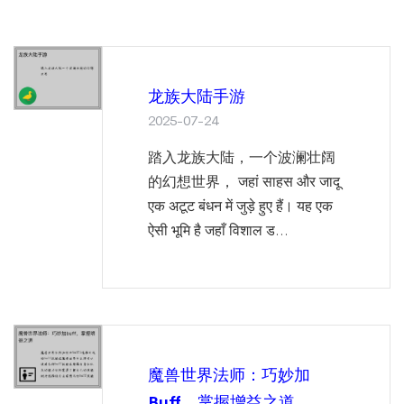
龙族大陆手游
2025-07-24
踏入龙族大陆，一个波澜壮阔
的幻想世界， जहां साहस और जादू
एक अटूट बंधन में जुड़े हुए हैं। यह एक
ऐसी भूमि है जहाँ विशाल ड...
魔兽世界法师：巧妙加
Buff，掌握增益之道