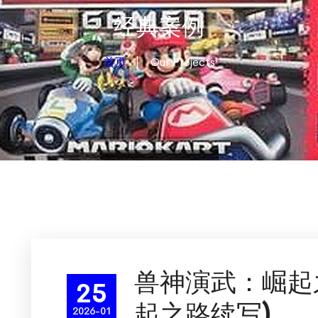
经典案例
首页
Our Projects
兽神演武：崛起
25
起之路续写)
2026-01