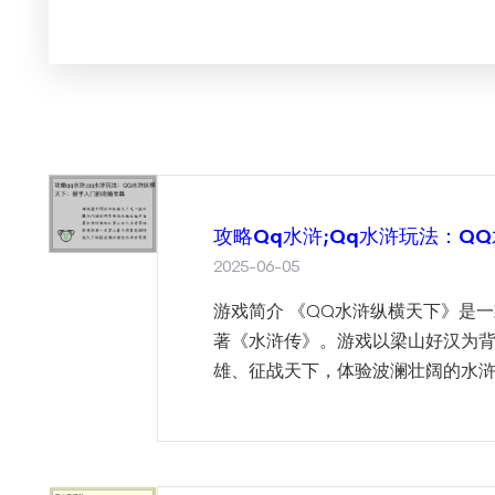
攻略qq水浒;qq水浒玩法：Q
2025-06-05
游戏简介 《QQ水浒纵横天下》是
著《水浒传》。游戏以梁山好汉为
雄、征战天下，体验波澜壮阔的水浒世界